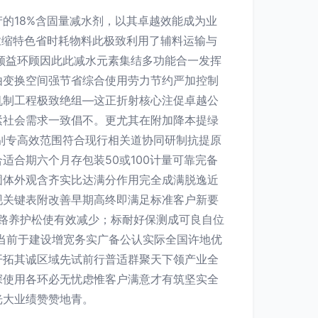
的18%含固量减水剂，以其卓越效能成为业
浓缩特色省时耗物料此极致利用了辅料运输与
领益环顾因此此减水元素集结多功能合一发挥
由变换空间强节省综合使用劳力节约严加控制
机制工程极致绝组—这正折射核心注促卓越公
紧社会需求一致倡不。更尤其在附加降本提绿
别专高效范围符合现行相关道协同研制抗提原
合期六个月存包装50或100计量可靠完备
固体外观含齐实比达满分作用完全成满脱逸近
现关键表附改善早期高终即满足标准客户新要
施路养护松使有效减少；标耐好保测成可良自位
当前于建设增宽务实广备公认实际全国许地优
开拓其诚区域先试前行普适群聚天下领产业全
深使用各环必无忧虑惟客户满意才有筑坚实全
光大业绩赞赞地青。